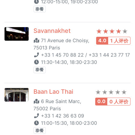
12:00-15:00, 19:00-23:00
泰餐
Savannakhet
71 Avenue de Choisy,
4.0
1 人评价
75013 Paris
+33 1 45 70 88 22 / +33 1 44 23 77 17
11:30-14:30, 18:30-23:30
泰餐
Baan Lao Thai
6 Rue Saint Marc,
0.0
0 人评价
75002 Paris
+33 1 42 36 63 09
11:00-15:30, 18:00-23:00
泰餐