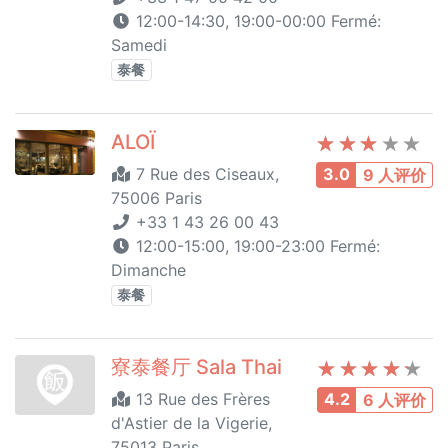
12:00-14:30, 19:00-00:00 Fermé:
Samedi
泰餐
ALOÏ
7 Rue des Ciseaux,
3.0
9 人评价
75006 Paris
+33 1 43 26 00 43
12:00-15:00, 19:00-23:00 Fermé:
Dimanche
泰餐
寮泰餐厅 Sala Thai
13 Rue des Frères
4.2
6 人评价
d'Astier de la Vigerie,
75013 Paris