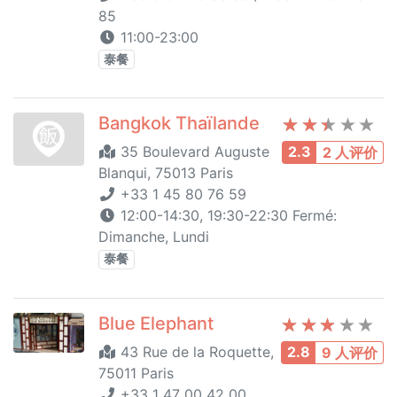
85
11:00-23:00
泰餐
Bangkok Thaïlande
35 Boulevard Auguste
2.3
2 人评价
Blanqui, 75013 Paris
+33 1 45 80 76 59
12:00-14:30, 19:30-22:30 Fermé:
Dimanche, Lundi
泰餐
Blue Elephant
43 Rue de la Roquette,
2.8
9 人评价
75011 Paris
+33 1 47 00 42 00