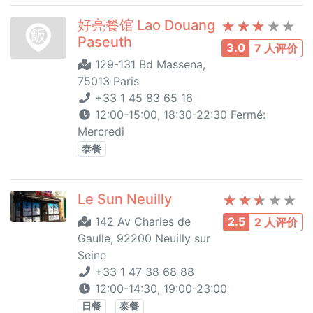
好亮餐馆 Lao Douang
Paseuth
3.0
7 人评价
129-131 Bd Massena,
75013 Paris
+33 1 45 83 65 16
12:00-15:00, 18:30-22:30 Fermé:
Mercredi
泰餐
Le Sun Neuilly
142 Av Charles de
2.5
2 人评价
Gaulle, 92200 Neuilly sur
Seine
+33 1 47 38 68 88
12:00-14:30, 19:00-23:00
日餐
泰餐