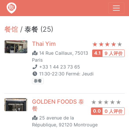
餐馆
/ 泰餐 (25)
Thai Yim
14 Rue Caillaux, 75013
4.1
9 人评价
Paris
+33 1 44 23 73 65
11:30-22:30 Fermé: Jeudi
泰餐
GOLDEN FOODS 泰
餐
0.0
0 人评价
25 avenue de la
République, 92120 Montrouge