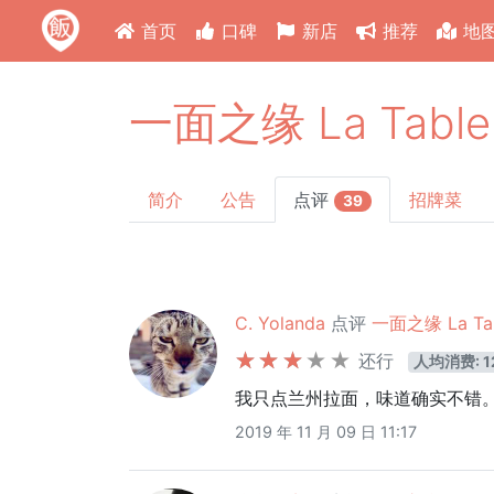
首页
口碑
新店
推荐
地
一面之缘 La Table
简介
公告
点评
招牌菜
39
C. Yolanda
点评
一面之缘 La Tab
还行
人均消费: 1
我只点兰州拉面，味道确实不错。
2019 年 11 月 09 日 11:17