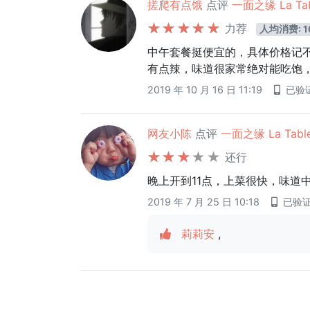
搓爬有点饿
点评
一面之缘 La Tab
力荐
人均消费: 1
中午套餐挺便宜的，具体价格记
有点辣，味道很家常绝对能吃饱
2019 年 10 月 16 日 11:19
已验
网友小陈
点评
一面之缘 La Table
还行
晚上开到11点，上菜很快，味道中
2019 年 7 月 25 日 10:18
已验
莉莉安
,