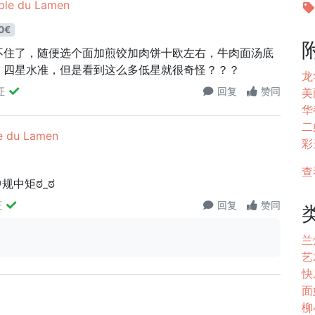
le du Lamen
0€
不住了，随便选个面加煎饺加肉饼十欧左右，牛肉面汤底
，四星水准，但是看到这么多低星就很奇怪？？？
龙
证
回复
赞同
美丽
华都
二姐
 du Lamen
彩云
查
规中矩ಠ_ಠ
证
回复
赞同
兰
艺
快
面好
柳