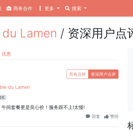
图
商务合作
更多
搜索
 du Lamen
/ 资深用户点
优惠
所有点评
资深用户点评
le du Lamen
2€
午间套餐更是良心价！服务跟不上!太慢!
回复
赞同