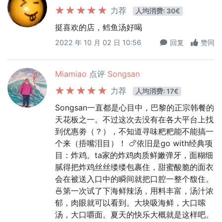
力荐
人均消费: 30€
挺喜欢的店，鳕鱼汤好喝
2022 年 10 月 02 日 10:56
回复
赞同
Miamiao
点评
Songsan
力荐
人均消费: 17€
Songsan一直都是心目中，巴黎的正宗韩餐的
天花板之一。不过这次去没有在各大平台上找
到优惠劵（？），不知道寻味粑粑能不能搞一
个来（捂嘴泪目）！ 🍗依旧是go with经典项
目：炸鸡。ta家的炸鸡肉质鲜嫩弹牙，面糊细
腻得把炸鸡丝丝缕缕包裹住，甜蜜酸脆的面衣
会在被送入口中的瞬间就把口腔一整个馥住。
🍜第一次试了下海鲜辣汤，用料丰富，汤汁浓
郁，肉眼就可以看到。大块吸海鲜，大口嗦
汤，大口嚼面。夏天的快乐大概就是这样吧。