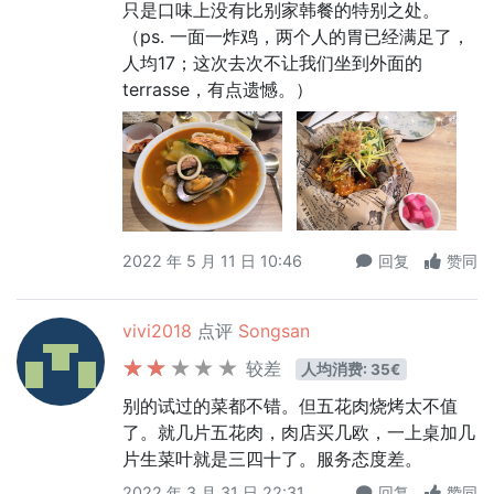
只是口味上没有比别家韩餐的特别之处。
（ps. 一面一炸鸡，两个人的胃已经满足了，
人均17；这次去次不让我们坐到外面的
terrasse，有点遗憾。）
2022 年 5 月 11 日 10:46
回复
赞同
vivi2018
点评
Songsan
较差
人均消费: 35€
别的试过的菜都不错。但五花肉烧烤太不值
了。就几片五花肉，肉店买几欧，一上桌加几
片生菜叶就是三四十了。服务态度差。
2022 年 3 月 31 日 22:31
回复
赞同