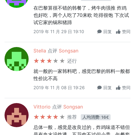
在巴黎算很不错的韩餐了，烤牛肉强推 炸鸡
也好吃，两个人吃了70来欧 吃得很饱 下次试
试它家的锅和猪蹄
2019 年 11 月 29 日 19:10
回复
赞同
Stella
点评
Songsan
还行
就一般的一家韩料吧，感觉巴黎的韩料一般都
性价比不高
2019 年 11 月 08 日 19:26
回复
赞同
Vittorio
点评
Songsan
推荐
人均消费: 16€
总体一般，感觉是改良过的，炸鸡味道不错但
是有血水没炸透，五花肉不过但小贵，午餐套