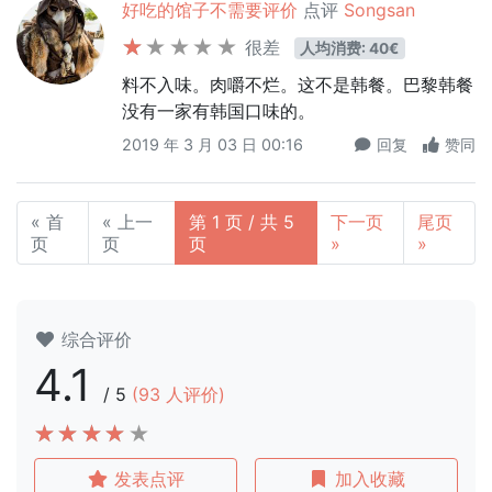
好吃的馆子不需要评价
点评
Songsan
很差
人均消费: 40€
料不入味。肉嚼不烂。这不是韩餐。巴黎韩餐
没有一家有韩国口味的。
2019 年 3 月 03 日 00:16
回复
赞同
« 首
« 上一
第 1 页 / 共 5
下一页
尾页
页
页
页
»
»
综合评价
4.1
/
5
(
93
人评价)
发表点评
加入收藏