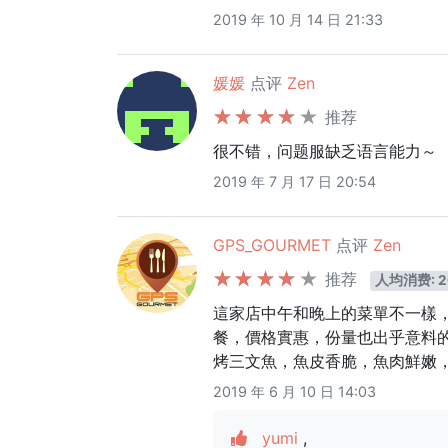
2019 年 10 月 14 日 21:33
媛媛
点评
Zen
推荐
很不错，问题服缺乏语言能力～
2019 年 7 月 17 日 20:54
GPS_GOURMET
点评
Zen
推荐
人均消费: 2
這家店中午和晚上的菜單不一樣
餐，價格實惠，份量也出乎意料
烤三文魚，魚皮香脆，魚肉鮮嫩
2019 年 6 月 10 日 14:03
yumi
,