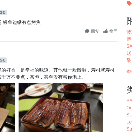
3€
 鳗鱼边缘有点烤焦
回复
赞同
菠
博
S
赵
枭居
5€
脆的好香，是幸福的味道。其他就一般般啦，寿司就寿司
查
茶千万不要点，茶包，甚至没有帮你泡上。
S
Og
S
Le
Su