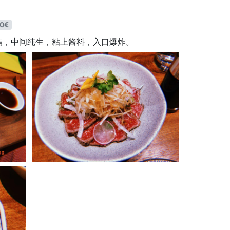
0€
焦，中间纯生，粘上酱料，入口爆炸。