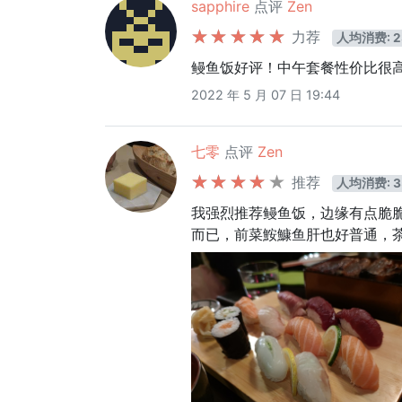
sapphire
点评
Zen
力荐
人均消费: 2
鳗鱼饭好评！中午套餐性价比很高
2022 年 5 月 07 日 19:44
七零
点评
Zen
推荐
人均消费: 3
我强烈推荐鳗鱼饭，边缘有点脆
而已，前菜鮟鱇鱼肝也好普通，