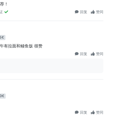
推荐！
证
回复
赞同
5€
中午有拉面和鳗鱼饭 很赞
回复
赞同
0€
。
回复
赞同