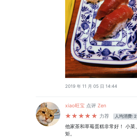
2019 年 11 月 05 日 14:44
xiao旺宝
点评
Zen
力荐
人均消费: 2
他家茶和草莓蛋糕非常好！ 小菜
矩。