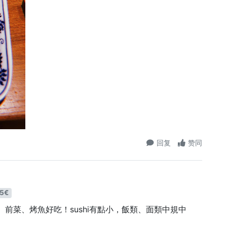
回复
赞同
5€
、前菜、烤魚好吃！sushi有點小，飯類、面類中規中