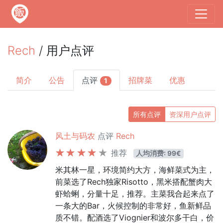
Rech
/ 用户点评
简介
公告
点评
招牌菜
优惠
1
所有点评
资深用户点评
风土与码农
点评
Rech
推荐
人均消费: 99€
米其林一星，环境简约大方，海鲜菜式为主，
前菜选了Rech独家Risotto，黑米搭配蟹肉大
虾蛤蜊，分量十足，推荐。主菜我合起来点了
一条大的Bar，火候控制的非常好，鱼新鲜品
质不错。配酒选了Viognier和波尔多干白，价