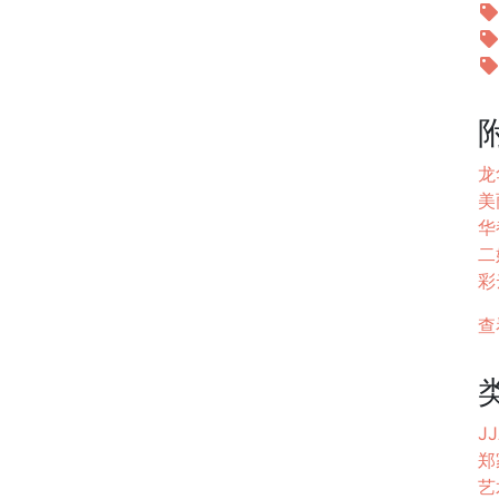
龙
美丽
华都
二姐
彩云
查
JJ
郑
艺