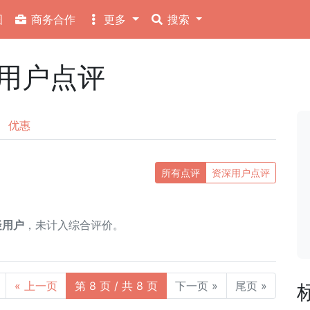
图
商务合作
更多
搜索
 用户点评
优惠
所有点评
资深用户点评
疑用户
，未计入综合评价。
« 上一页
第 8 页 / 共 8 页
下一页 »
尾页 »