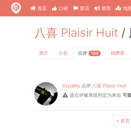
首页
口碑
新店
推荐
地
八喜 Plaisir Huit
/
简介
公告
点评
招牌菜
133
XxpaRis
点评
八喜 Plaisir Huit
该点评被系统判定为来自
可
« 首页