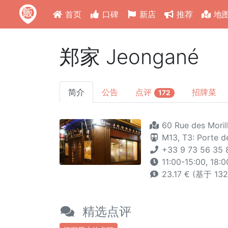
首页
口碑
新店
推荐
地
郑家 Jeongané
简介
公告
点评
招牌菜
172
60 Rue des Morill
M13,
T3: Porte d
+33 9 73 56 35 
11:00-15:00, 18
23.17 € (基于 1
精选点评