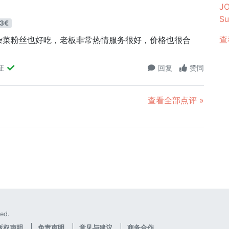
J
S
3€
查
杂菜粉丝也好吃，老板非常热情服务很好，价格也很合
证
回复
赞同
查看全部点评 »
ed.
版权声明
免责声明
意见与建议
商务合作