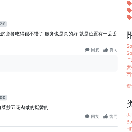
2€
块钱的套餐吃得很不错了 服务也是真的好 就是位置有一丢丢
So
回复
赞同
S
I
麦
西北
查
0€
白菜炒五花肉做的挺赞的
JJ
回复
赞同
Bo
H