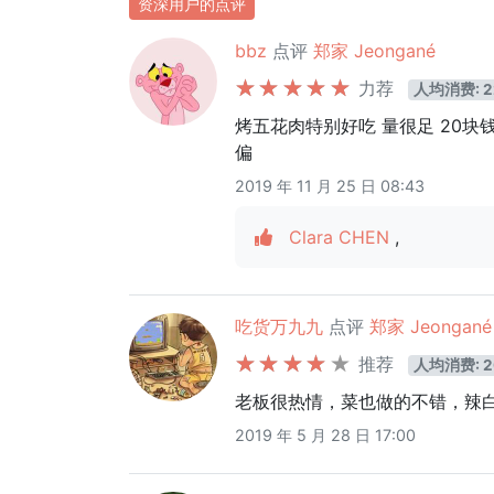
资深用户的点评
bbz
点评
郑家 Jeongané
力荐
人均消费: 2
烤五花肉特别好吃 量很足 20
偏
2019 年 11 月 25 日 08:43
Clara CHEN
,
吃货万九九
点评
郑家 Jeongané
推荐
人均消费: 2
老板很热情，菜也做的不错，辣
2019 年 5 月 28 日 17:00