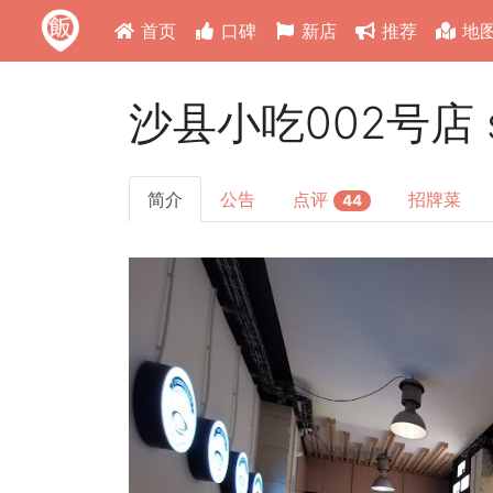
首页
口碑
新店
推荐
地
沙县小吃002号店 sha
简介
公告
点评
招牌菜
44