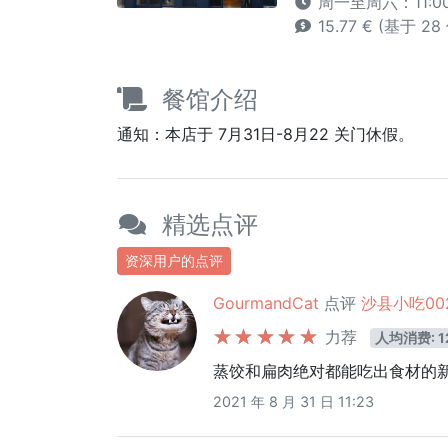
周一至周六：11:00 -
15.77 € (基于 2
餐馆介绍
通知：本店于 7月31日-8月22 关门休假。
精选点评
资深用户的点评
GourmandCat
点评
沙县小吃002号
力荐
人均消费: 1
蒸饺和扁肉绝对都能吃出食材的
2021 年 8 月 31 日 11:23