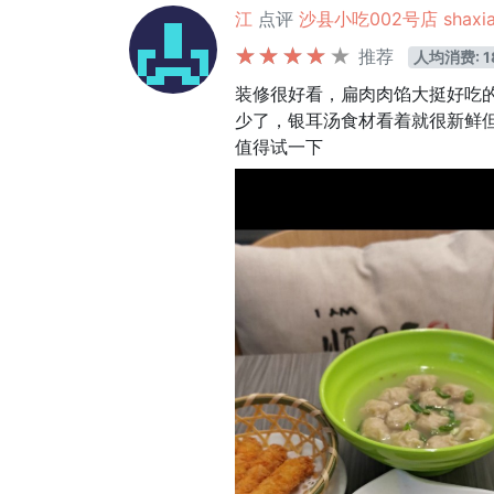
江
点评
沙县小吃002号店 shaxian
推荐
人均消费: 1
装修很好看，扁肉肉馅大挺好吃
少了，银耳汤食材看着就很新鲜
值得试一下