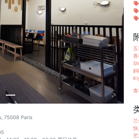
五福
香根
Sh
妈
Ki
查
, 75008 Paris
兰
快
05
艺