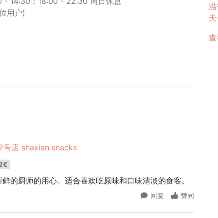
 14:30；18:00 - 22:30 周日休息
溢香
8 位用户)
天一
查
店 shaxian snacks
2€
新鲜的厨师的用心。适合喜欢吃原味和口味清淡的食客。
回复
赞同