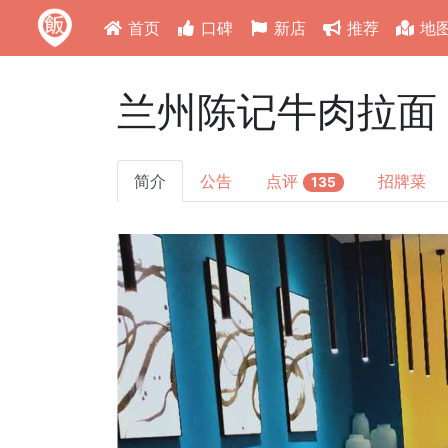
首页
口碑
新店
推荐
地
兰州陈记牛肉拉面 Oh
简介
公告
点评
招牌菜
135