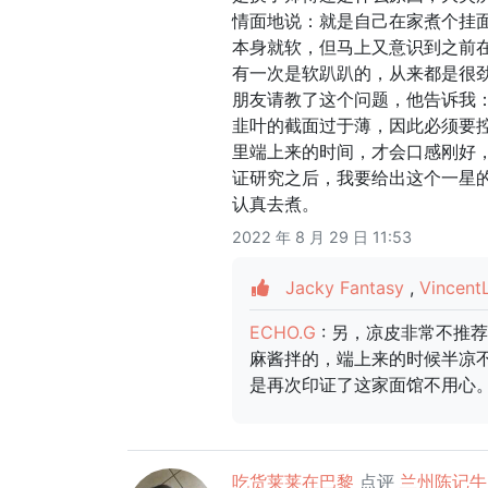
情面地说：就是自己在家煮个挂
本身就软，但马上又意识到之前
有一次是软趴趴的，从来都是很
朋友请教了这个问题，他告诉我
韭叶的截面过于薄，因此必须要
里端上来的时间，才会口感刚好，
证研究之后，我要给出这个一星的
认真去煮。
2022 年 8 月 29 日 11:53
Jacky Fantasy
,
Vincent
ECHO.G
: 另，凉皮非常不
麻酱拌的，端上来的时候半凉
是再次印证了这家面馆不用心
吃货莱莱在巴黎
点评
兰州陈记牛肉拉