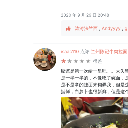
2020 年 9 月 29 日 20:48
涛涛法兰西
,
Andyyyy
,
g
isaac110
点评
兰州陈记牛肉拉面 Oh
很差
应该是第一次给一星吧。。太失
是一半一半的，不像吃了碗面，
是不是拿的挂面来糊弄我，但是
挺鲜，白萝卜也很新鲜，但是这