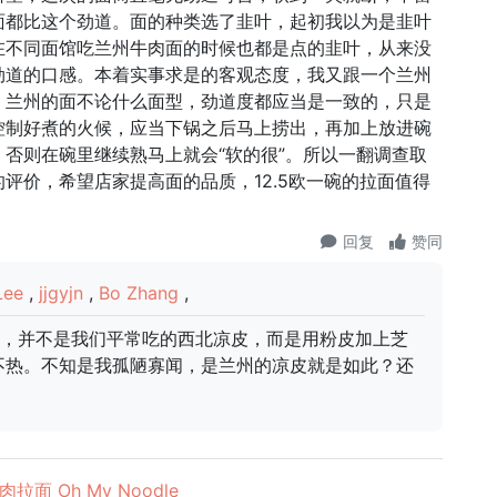
面都比这个劲道。面的种类选了韭叶，起初我以为是韭叶
在不同面馆吃兰州牛肉面的时候也都是点的韭叶，从来没
劲道的口感。本着实事求是的客观态度，我又跟一个兰州
：兰州的面不论什么面型，劲道度都应当是一致的，只是
控制好煮的火候，应当下锅之后马上捞出，再加上放进碗
否则在碗里继续熟马上就会“软的很”。所以一翻调查取
评价，希望店家提高面的品质，12.5欧一碗的拉面值得
回复
赞同
Lee
,
jjgyjn
,
Bo Zhang
,
推荐，并不是我们平常吃的西北凉皮，而是用粉皮加上芝
不热。不知是我孤陋寡闻，是兰州的凉皮就是如此？还
。
面 Oh My Noodle