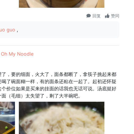
回复
赞同
uo guo
,
 My Noodle
望了，要的细面，火大了，面条都断了，拿筷子挑起来都
是喝了碗面糊一样，有的面条还粘在一起了。起初还怀疑
这个价位如果是买来的挂面的话我也无话可说。汤底挺好
个面（毛细）太失望了，剩了大半碗吧。