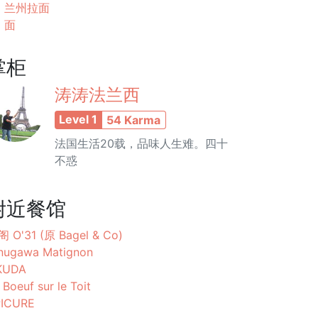
兰州拉面
面
掌柜
涛涛法兰西
Level 1
54 Karma
法国生活20载，品味人生难。四十
不惑
附近餐馆
 O'31 (原 Bagel & Co)
nugawa Matignon
KUDA
 Boeuf sur le Toit
PICURE