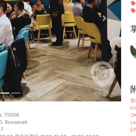
Next
香阁
Ki
e, 75008
O
D. Roosevelt
Le
27
É