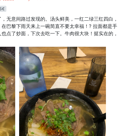
5€
了，无意间路过发现的。汤头鲜美，一红二绿三红四白，
在巴黎下雨天来上一碗简直不要太幸福！? 拉面都是手
人也点了炒面，下次去吃一下。牛肉很大块！挺实在的，