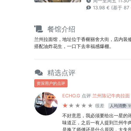
周一至周五 11:30-2
13.98 € (基于 8
餐馆介绍
兰州拉面馆，地址位于香榭丽舍大街，店内装
搭配油炸花生，一口下去幸福感爆棚。
精选点评
资深用户的点评
ECHO.G
点评
兰州陈记牛肉拉面 Oh
很差
人均消费: 1
不好意思，我必须要给出一星的
味道正，之后一有人提到兰州牛
是换了师傅还是什么原因，大失