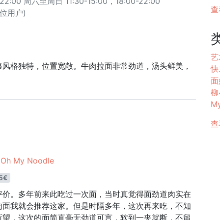
2:00 周六至周日 11:30-15:00，18:00-22:00
查
7 位用户)
艺
修风格独特，位置宽敞。牛肉拉面非常劲道，汤头鲜美，
快
面好
柳
My
查
 My Noodle
5€
评价。多年前来此吃过一次面，当时真觉得面劲道肉实在
肉面我就会推荐这家。但是时隔多年，这次再来吃，不知
所望，这次的面简直毫无劲道可言，软到一夹就断，不留