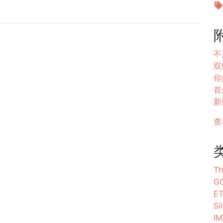
不见
双
你好
首尔
新
查
Th
G
E
Si
I