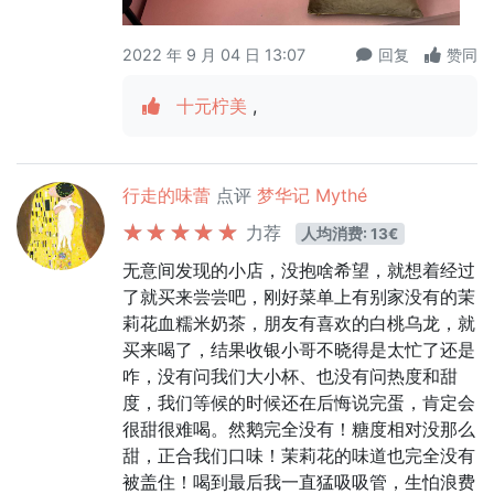
2022 年 9 月 04 日 13:07
回复
赞同
十元柠美
,
行走的味蕾
点评
梦华记 Mythé
力荐
人均消费: 13€
无意间发现的小店，没抱啥希望，就想着经过
了就买来尝尝吧，刚好菜单上有别家没有的茉
莉花血糯米奶茶，朋友有喜欢的白桃乌龙，就
买来喝了，结果收银小哥不晓得是太忙了还是
咋，没有问我们大小杯、也没有问热度和甜
度，我们等候的时候还在后悔说完蛋，肯定会
很甜很难喝。然鹅完全没有！糖度相对没那么
甜，正合我们口味！茉莉花的味道也完全没有
被盖住！喝到最后我一直猛吸吸管，生怕浪费