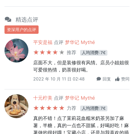
精选点评
资深用户的点评
平安是福
点评
梦华记 Mythé
推荐
人均消费: 7€
店面不大，但是装修很有风情。店员小姐姐很
可爱很热情，奶茶很好喝。
2022 年 10 月 11 日 02:48
回复
赞同
十元柠美
点评
梦华记 Mythé
力荐
人均消费: 7€
真的不错！点了茉莉花血糯米奶茶另加了麻
薯，半糖，真的一点也不甜腻，好喝好吃！麻
薯做的很好哦！宝藏小店，还是与我喜欢的插