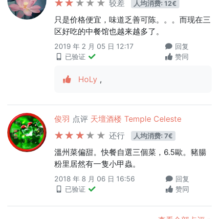
较差
人均消费: 12€
只是价格便宜，味道乏善可陈。。。而现在三
区好吃的中餐馆也越来越多了。
2019 年 2 月 05 日 12:17
回复
已验证
赞同
HoLy
,
俊羽
点评
天壇酒楼 Temple Celeste
还行
人均消费: 7€
溫州菜偏甜。快餐自選三個菜，6.5歐。豬腸
粉里居然有一隻小甲蟲。
2018 年 8 月 06 日 16:56
回复
已验证
赞同