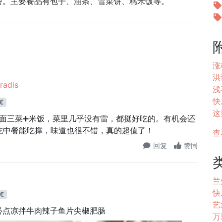
餐。主要餐品有包子、油条、雪菜饼、糯米饭等。
涨
洪
radis
浅喜
快
€
这里
里面三菜➕米饭，菜里几乎没有雷，都挺好吃的。有机会还
吃中餐能吃撑，味道也很不错，真的超值了！
查
回复
赞同
兰
快
€
艺
必点凉拌牛肉辣子鱼片尖椒肥肠
万