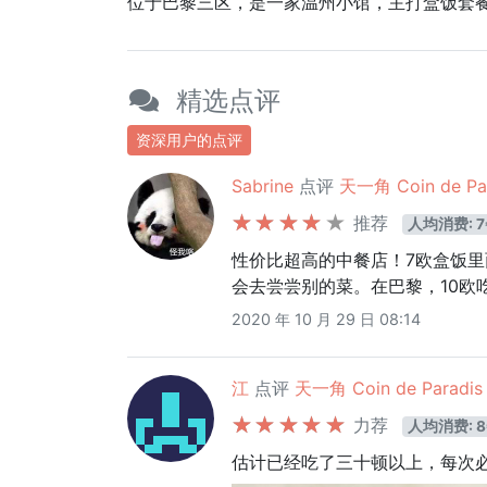
位于巴黎三区，是一家温州小馆，主打盒饭套
精选点评
资深用户的点评
Sabrine
点评
天一角 Coin de Pa
推荐
人均消费: 7
性价比超高的中餐店！7欧盒饭
会去尝尝别的菜。在巴黎，10欧
2020 年 10 月 29 日 08:14
江
点评
天一角 Coin de Paradis
力荐
人均消费: 8
估计已经吃了三十顿以上，每次