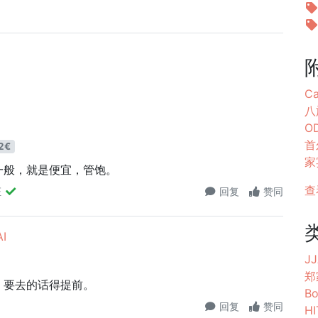
Ca
八
O
首
2€
家
一般，就是便宜，管饱。
查
证
回复
赞同
I
JJ
郑
，要去的话得提前。
Bo
回复
赞同
H