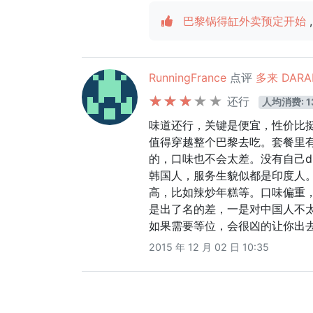
巴黎锅得缸外卖预定开始
,
RunningFrance
点评
多来 DARA
还行
人均消费: 1
味道还行，关键是便宜，性价比
值得穿越整个巴黎去吃。套餐里
的，口味也不会太差。没有自己d
韩国人，服务生貌似都是印度人
高，比如辣炒年糕等。口味偏重
是出了名的差，一是对中国人不
如果需要等位，会很凶的让你出
2015 年 12 月 02 日 10:35