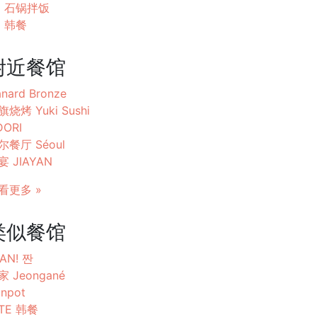
石锅拌饭
韩餐
附近餐馆
nard Bronze
旗烧烤 Yuki Sushi
DORI
尔餐厅 Séoul
宴 JIAYAN
看更多 »
类似餐馆
AN! 짠
家 Jeongané
npot
ITE 韩餐