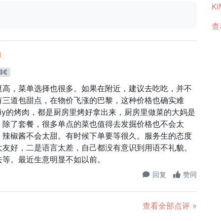
KI
查
I
3€
挺高，菜单选择也很多。如果在附近，建议去吃吃，并不
有三道包甜点，在物价飞涨的巴黎，这种价格也确实难
iy的烤肉，都是厨房里烤好拿出来，厨房里做菜的大妈是
。除了套餐，很多单点的菜也值得去发掘价格也不会太
，辣椒酱不会太甜。有时候下单要等很久。服务生的态度
太友好，二是语言太差，自己都没有意识到用语不礼貌。
去等。最近生意明显不如以前。
回复
赞同
查看全部点评 »