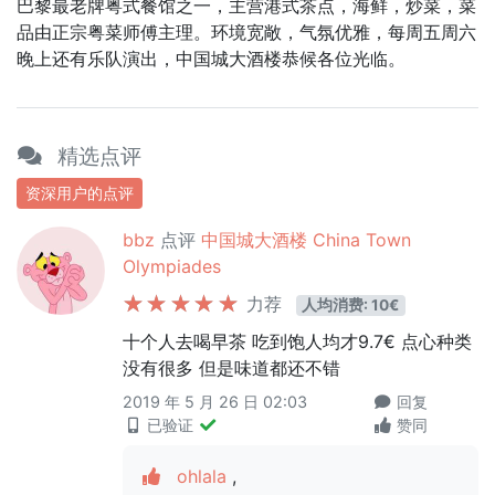
巴黎最老牌粤式餐馆之一，主营港式茶点，海鲜，炒菜，菜
品由正宗粤菜师傅主理。环境宽敞，气氛优雅，每周五周六
晚上还有乐队演出，中国城大酒楼恭候各位光临。
精选点评
资深用户的点评
bbz
点评
中国城大酒楼 China Town
Olympiades
力荐
人均消费: 10€
十个人去喝早茶 吃到饱人均才9.7€ 点心种类
没有很多 但是味道都还不错
2019 年 5 月 26 日 02:03
回复
已验证
赞同
ohlala
,