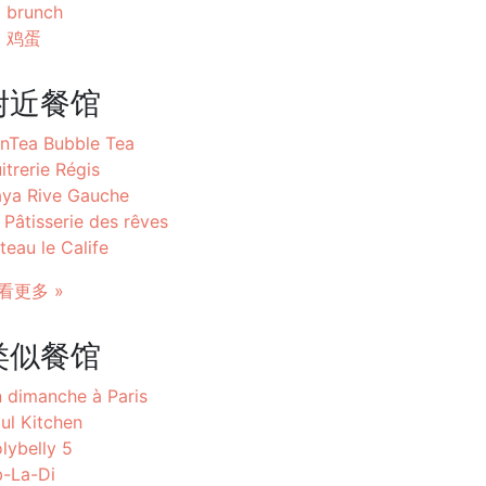
brunch
鸡蛋
附近餐馆
nTea Bubble Tea
itrerie Régis
ya Rive Gauche
 Pâtisserie des rêves
teau le Calife
看更多 »
类似餐馆
 dimanche à Paris
ul Kitchen
lybelly 5
-La-Di