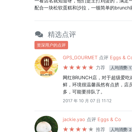
一看店名就知道呀，他们是主打鸡蛋的，满足
配合一块松软蛋糕和沙拉，一顿简单的brunc
精选点评
资深用户的点评
GPS_GOURMET
点评
Eggs & C
力荐
人均消费: 1
网红BRUNCH店，对于超级爱
鲜，环境很温馨虽然有点挤，店
多，可能要排队了。
2017 年 10 月 07 日 11:12
jackie.yao
点评
Eggs & Co
推荐
人均消费: 2