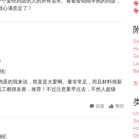
一个爱吃鸡蛋的人的所有需求。看着金灿灿半熟的鸡蛋，
h就心满意足了！
Su
Hu
Ga
o
La
Ba
7€
吃鸡蛋的我来说，简直是大爱啊。量非常足，而且材料很新
查
员工都很友善，推荐！不过注意要早点去，不然人超级
回复
赞同
Un
So
Ho
Ob
8€