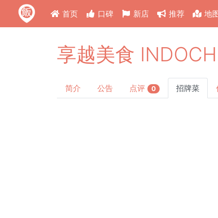
首页
口碑
新店
推荐
地
享越美食 INDOCH
简介
公告
点评
招牌菜
0