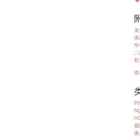
龙
美丽
华都
二姐
彩云
查
约
Ng
HO
越
唐人