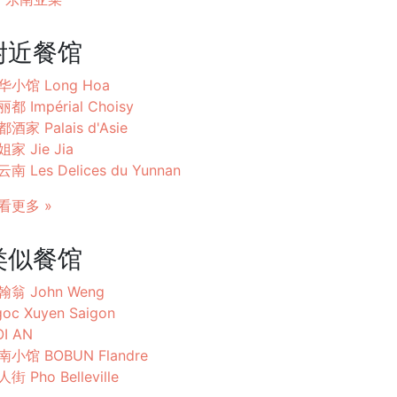
附近餐馆
华小馆 Long Hoa
都 Impérial Choisy
酒家 Palais d'Asie
家 Jie Jia
南 Les Delices du Yunnan
看更多 »
类似餐馆
翰翁 John Weng
oc Xuyen Saigon
I AN
南小馆 BOBUN Flandre
街 Pho Belleville