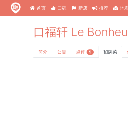
首页
口碑
新店
推荐
地
口福轩 Le Bonheur
简介
公告
点评
招牌菜
5