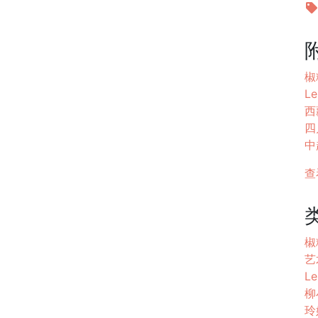
椒
Le
西
四
中
查
椒
艺
Le
柳
玲