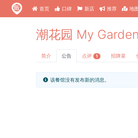
首页
口碑
新店
推荐
地
潮花园 My Garde
简介
公告
点评
招牌菜
1
该餐馆没有发布新的消息。