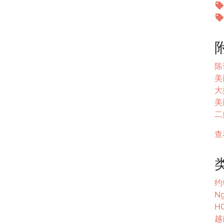
陈
美丽
大
美
二姐
查
约
Ng
HO
越