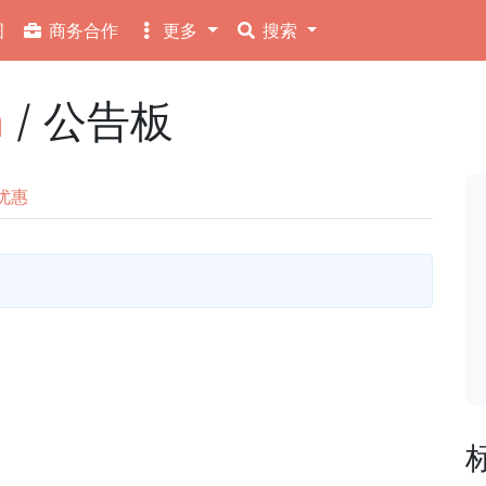
图
商务合作
更多
搜索
n
/ 公告板
优惠