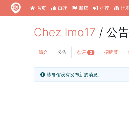
首页
口碑
新店
推荐
地
Chez Imo17
/ 公
简介
公告
点评
招牌菜
0
该餐馆没有发布新的消息。