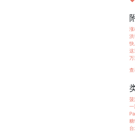
涨
洪
快
这里
万
查
菠
一
Pa
糖
台