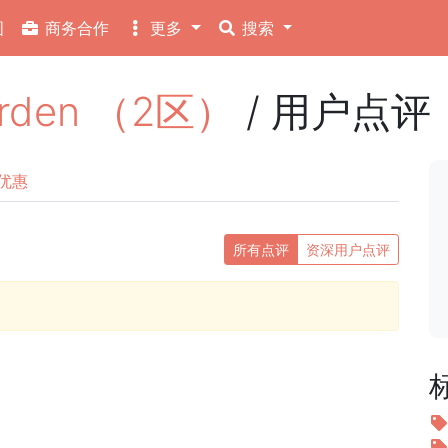
图
商务合作
更多
搜索
rden （2区）
/ 用户点评
优惠
所有点评
资深用户点评