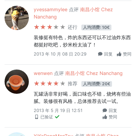
yvessammylee
点评
南昌小馆 Chez
Nanchang
还行
人均消费: 10€
装修挺有特色，炸的东西还可以不过油炸东西
都挺好吃吧，炒米粉太油了！
2013 年 10 月 08 日 20:29
回复
赞同
wenwen
点评
南昌小馆 Chez Nanchang
推荐
人均消费: 20€
瓦罐汤非常好喝，面口味也不错，烧烤有些油
腻。装修很有风格，总体推荐去试一试。
2013 年 5 月 19 日 12:51
回复
已验证
赞同