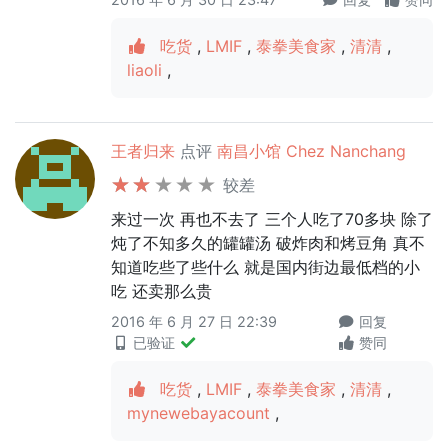
吃货
,
LMIF
,
泰拳美食家
,
清清
,
liaoli
,
王者归来
点评
南昌小馆 Chez Nanchang
较差
来过一次 再也不去了 三个人吃了70多块 除了
炖了不知多久的罐罐汤 破炸肉和烤豆角 真不
知道吃些了些什么 就是国内街边最低档的小
吃 还卖那么贵
2016 年 6 月 27 日 22:39
回复
已验证
赞同
吃货
,
LMIF
,
泰拳美食家
,
清清
,
mynewebayacount
,