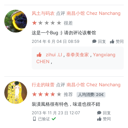
风土与码农
点评
南昌小馆 Chez Nanchang
很差
这是一个Bug :) 请勿评论该餐馆
2014 年 6 月 04 日 08:59
回复
赞同
zihui .LI
,
泰拳美食家
,
Yangxiang
CHEN
,
行走的味蕾
点评
南昌小馆 Chez Nanchang
推荐
人均消费: 20€
裝潢風格很有特色，味道也很不錯
2013 年 11 月 23 日 12:07
回复
已验证
赞同