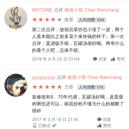
ANTOINE
点评
南昌小馆 Chez Nanchang
推荐
人均消费: 30€
第二次点评：放假后菜价也小涨了一波，两个
人基本能比之前多花十来块钱的样子。第一次
点评：盖浇饭不错，瓦罐汤很好喝。烤串什么
的看个人吧，总体不错。
2018 年 4 月 02 日 01:04
回复
赞同
yyyyyyyyy
点评
南昌小馆 Chez Nanchang
力荐
人均消费: 17€
装修很有6、70年代感，瓦罐汤好喝，皮蛋瘦
肉粥也还可以，南昌炒粉不懂为什么粉都断了
很碎
2017 年 3 月 19 日 21:16
回复
已验证
赞同