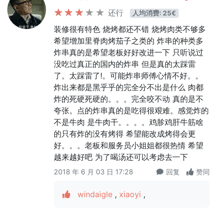
还行
人均消费: 25€
装修很有特色 烧烤都还不错 烧烤肉类不够多
希望增加里脊肉烤茄子之类的 炸串的种类多
炸串真的是希望老板好好改进一下 只听说过
没吃过真正的国内的炸串 但是真的太踩雷
了。太踩雷了!。可能炸串师傅心情不好。。
炸出来都是黑乎乎的完全分不出是什么 肉都
炸的死硬死硬的。。。完全咬不动 真的是不
夸张。点的炸串真的是吃得很艰难。感觉炸的
不是牛肉 是牛肉干。。。。鸡胗鸡肝牛筋啥
的只有炸的没有烤得 希望能改成烤得会更
好。。。老板和服务员小姐姐都很热情 希望
越来越好吧 为了喝汤还可以考虑去一下
2018 年 6 月 03 日 17:28
回复
赞同
windaigle
,
xiaoyi
,