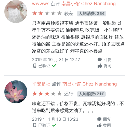
wwwws
点评
南昌小馆 Chez Nanchang
较差
人均消费: 25€
只有南昌炒粉很不错 烤串盖浇饭一般味道 炸
串千万不要尝试 油到窒息 吃完饭一小时嘴里
还是油的味道 很油很腻 裹很厚的面团炸 还放
很油的酱 主要是酱的味道还不好…顶多去吃点
家常的东西就好了 炸串真的不要点
2019 年 10 月 31 日 12:17
回复
已验证
赞同
平安是福
点评
南昌小馆 Chez Nanchang
还行
人均消费: 21€
味道还不错，价格不贵。瓦罐汤挺好喝的，不
过串吃到后来感觉太油了。。。
2019 年 1 月 13 日 16:23
回复
已验证
赞同