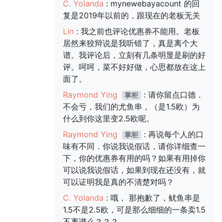
C. Yolanda
: mynewebayacount 的回
复是2019年以前的，跟现在的老板无关
Lin
: 我之前也评论优惠券不能用。老板
居然来狡辩说是我听错了，真是离个大
谱。我评论后，立刻有几条明显是刷的好
评。呵呵，菜不好好做，心思都放在这上
面了。
Raymond Ying
: 请你留点口德．
掌柜
不会亏，我们的尤鱼串，（是1.5欧）为
什么到你这里变2.5欧呢。
Raymond Ying
: 再说每个人的口
掌柜
味有不同．你说我说假话，请你详细查一
下，你的优惠券有用的吗？如果有用掉你
可以说我说假话，如果到现在还没有，就
可以证明我是真的不清楚对吗？
C. Yolanda
: 哦， 那抱歉了，鱿鱼串是
1.5不是2.5欧，可是那么细细的一条卖1.5
不离谱么？？？