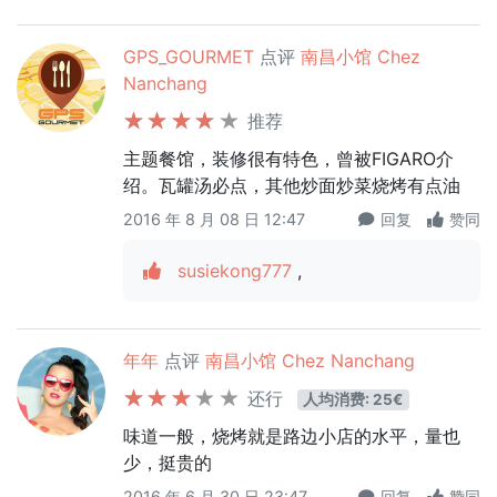
GPS_GOURMET
点评
南昌小馆 Chez
Nanchang
推荐
主题餐馆，装修很有特色，曾被FIGARO介
绍。瓦罐汤必点，其他炒面炒菜烧烤有点油
2016 年 8 月 08 日 12:47
回复
赞同
susiekong777
,
年年
点评
南昌小馆 Chez Nanchang
还行
人均消费: 25€
味道一般，烧烤就是路边小店的水平，量也
少，挺贵的
2016 年 6 月 30 日 23:47
回复
赞同