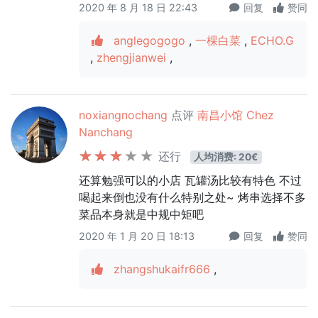
2020 年 8 月 18 日 22:43
回复
赞同
anglegogogo
,
一棵白菜
,
ECHO.G
,
zhengjianwei
,
noxiangnochang
点评
南昌小馆 Chez
Nanchang
还行
人均消费: 20€
还算勉强可以的小店 瓦罐汤比较有特色 不过
喝起来倒也没有什么特别之处~ 烤串选择不多
菜品本身就是中规中矩吧
2020 年 1 月 20 日 18:13
回复
赞同
zhangshukaifr666
,