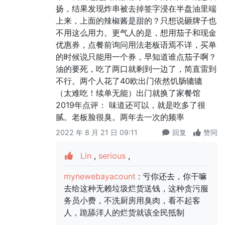
扬，结果发现炸串被去掉签字浸在半盘油里端
上来，上面的辣椒酱是甜的？只想说砸牌子也
不用这么用力。更气人的是，想用茄子和现金
优惠券，点餐前询问用法老板语焉不详，买单
的时候说只能用一个券，早知道谁点茄子啊？
油的要死，吃了两口就剩到一边了，简直雷到
不行。两个人花了40欧出门依然饥肠辘辘
（太难吃！续单无能）出门就换了家餐馆
2019年点评： 味道还可以，就是吃多了很
腻。老板脸很臭。两年去一次的频率
2022 年 8 月 21 日 09:11
回复
赞同
Lin
,
serious
,
mynewebayacount
: 亏你还去，你干嘛
去给这种无赖垃圾烂货送钱，这种贪污服
务员小费，不洗厨房用臭肉，看不起客
人，跪舔洋人的烂货就该全民抵制