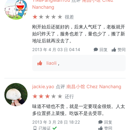
YiKePangManTou
点评
南昌小馆 Chez
Nanchang
很差
刚开始后还挺好的，后来人气旺了，老板就开
始叼炸天了，服务也差了，量也少了，搬了新
地址后就再没去了。
2013 年 4 月 03 日 04:14
回复
赞同
liaoli
,
jackie.yao
点评
南昌小馆 Chez Nanchang
还行
味道不错也不贵，就是一定要现金很烦。人太
多位置挤上菜慢。吃饭不是去受罪。
2013 年 3 月 28 日 18:22
回复
已验证
赞同