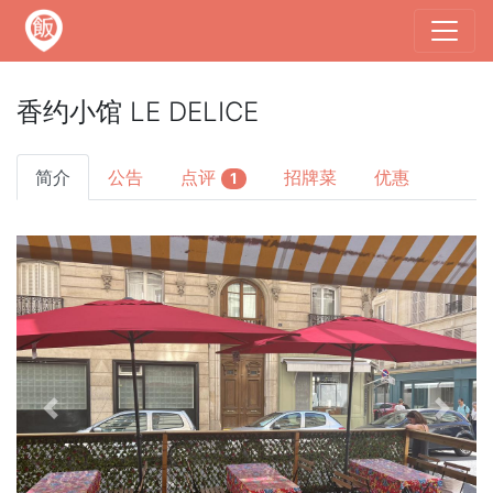
香约小馆 LE DELICE
简介
公告
点评
招牌菜
优惠
1
Previous
Next