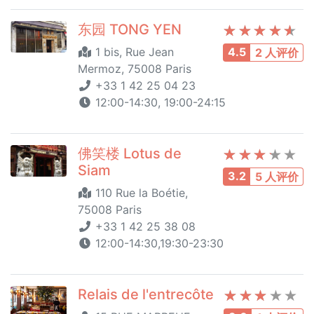
东园 TONG YEN
1 bis, Rue Jean
4.5
2 人评价
Mermoz, 75008 Paris
+33 1 42 25 04 23
12:00-14:30, 19:00-24:15
佛笑楼 Lotus de
Siam
3.2
5 人评价
110 Rue la Boétie,
75008 Paris
+33 1 42 25 38 08
12:00-14:30,19:30-23:30
Relais de l'entrecôte