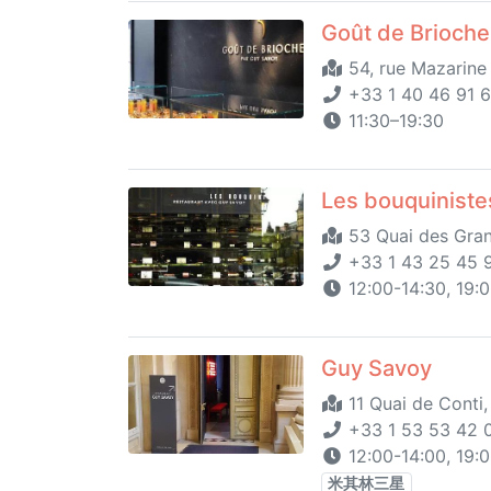
Goût de Brioche
54, rue Mazarine
+33 1 40 46 91 
11:30–19:30
Les bouquiniste
53 Quai des Gran
+33 1 43 25 45 
12:00-14:30, 19:
Guy Savoy
11 Quai de Conti,
+33 1 53 53 42 
12:00-14:00, 19:
米其林三星