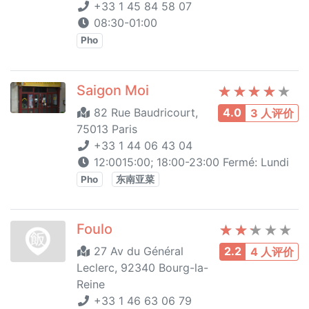
+33 1 45 84 58 07
08:30-01:00
Pho
Saigon Moi
82 Rue Baudricourt,
4.0
3 人评价
75013 Paris
+33 1 44 06 43 04
12:0015:00; 18:00-23:00 Fermé: Lundi
Pho
东南亚菜
Foulo
27 Av du Général
2.2
4 人评价
Leclerc, 92340 Bourg-la-
Reine
+33 1 46 63 06 79