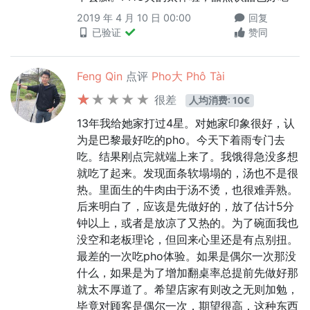
2019 年 4 月 10 日 00:00
回复
已验证
赞同
Feng Qin
点评
Pho大 Phô Tài
很差
人均消费: 10€
13年我给她家打过4星。对她家印象很好，认
为是巴黎最好吃的pho。今天下着雨专门去
吃。结果刚点完就端上来了。我饿得急没多想
就吃了起来。发现面条软塌塌的，汤也不是很
热。里面生的牛肉由于汤不烫，也很难弄熟。
后来明白了，应该是先做好的，放了估计5分
钟以上，或者是放凉了又热的。为了碗面我也
没空和老板理论，但回来心里还是有点别扭。
最差的一次吃pho体验。如果是偶尔一次那没
什么，如果是为了增加翻桌率总提前先做好那
就太不厚道了。希望店家有则改之无则加勉，
毕竟对顾客是偶尔一次，期望很高，这种东西