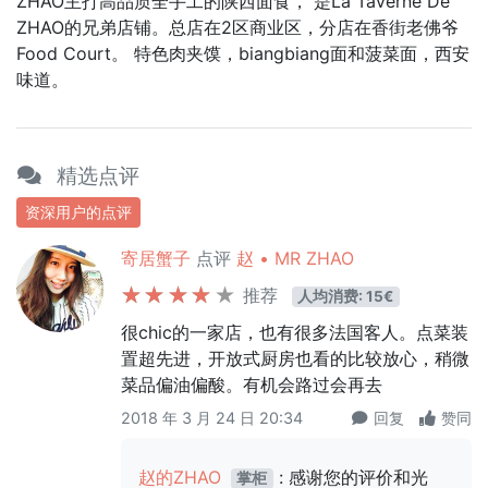
ZHAO主打高品质全手工的陕西面食， 是La Taverne De
ZHAO的兄弟店铺。总店在2区商业区，分店在香街老佛爷
Food Court。 特色肉夹馍，biangbiang面和菠菜面，西安
味道。
精选点评
资深用户的点评
寄居蟹子
点评
赵 • MR ZHAO
推荐
人均消费: 15€
很chic的一家店，也有很多法国客人。点菜装
置超先进，开放式厨房也看的比较放心，稍微
菜品偏油偏酸。有机会路过会再去
2018 年 3 月 24 日 20:34
回复
赞同
赵的ZHAO
: 感谢您的评价和光
掌柜