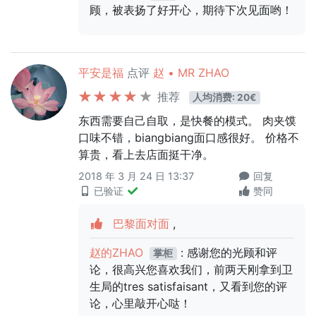
顾，被表扬了好开心，期待下次见面哟！
平安是福
点评
赵 • MR ZHAO
推荐
人均消费: 20€
东西需要自己自取，是快餐的模式。 肉夹馍
口味不错，biangbiang面口感很好。 价格不
算贵，看上去店面挺干净。
2018 年 3 月 24 日 13:37
回复
已验证
赞同
巴黎面对面
,
赵的ZHAO
: 感谢您的光顾和评
掌柜
论，很高兴您喜欢我们，前两天刚拿到卫
生局的tres satisfaisant，又看到您的评
论，心里敲开心哒！