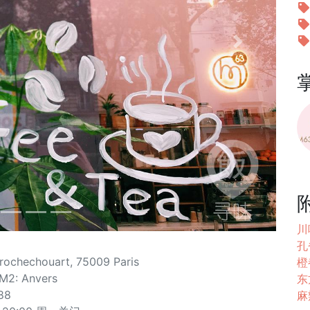
Next
川味
孔雀
rochechouart, 75009 Paris
橙
M2: Anvers
东方
88
麻辣