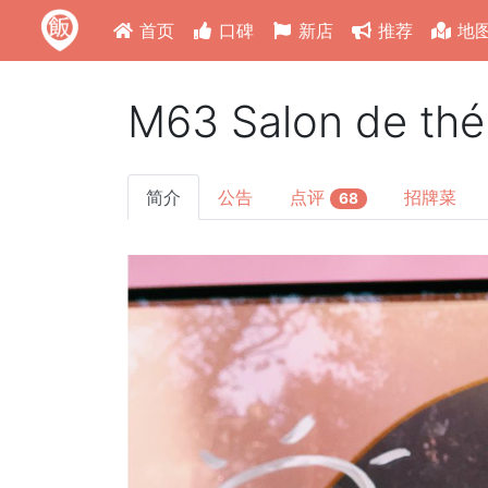
首页
口碑
新店
推荐
地
M63 Salon de thé
简介
公告
点评
招牌菜
68