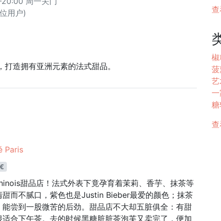
-20:00 周一关门
查
9 位用户)
椒
点店，打造拥有亚洲元素的法式甜品。
菠
艺
一
糖
查
 Paris
€
o-chinois甜品店！法式外表下竟孕育着茉莉、香芋、抹茶等
不腻口，紫色也是Justin Bieber最爱的颜色；抹茶
，能尝到一股微苦的后劲。甜品店不大却五脏俱全：有甜
很适合下午茶。去的时候黑糖脏脏茶泡芙又卖完了，便加