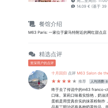
周二至周日: 11:00
14.09 € (基于 3
餐馆介绍
M63 Paris: 一家位于蒙马特附近的网红甜
精选点评
资深用户的点评
十月回归
点评
M63 Salon de thé
推荐
人均消费: 8
终于去了传说中的m63 franc
口味。茉莉口味着实惊艳，奶油清甜而
蛋糕是用货真价实的抹茶粉制作
品有三明治还有各种奶茶饮品，