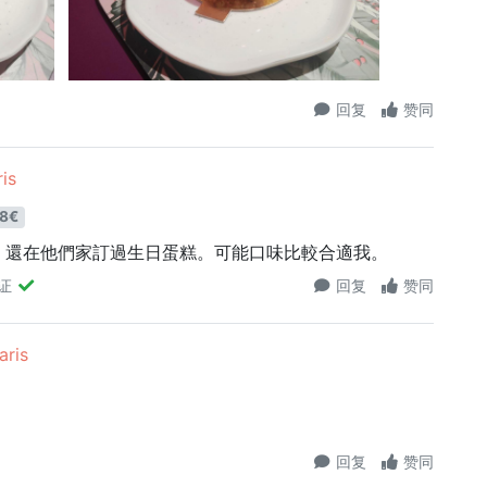
回复
赞同
is
8€
。還在他們家訂過生日蛋糕。可能口味比較合適我。
证
回复
赞同
aris
回复
赞同