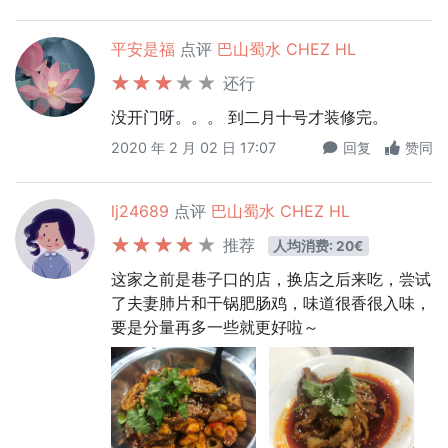
平安是福
点评
巴山蜀水 CHEZ HL
还行
没开门呀。。。 到二月十号才装修完。
2020 年 2 月 02 日 17:07
回复
赞同
lj24689
点评
巴山蜀水 CHEZ HL
推荐
人均消费: 20€
这家之前是巷子口的店，换店之后来吃，尝试
了夫妻肺片和干锅肥肠鸡，味道很香很入味，
要是分量再多一些就更好啦～