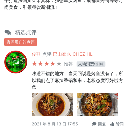
手打造法国川菜米其林，独创重庆烤鱼，成都冒烤鸭等等时
尚美食，引领餐饮新潮流！
精选点评
资深用户的点评
俊羽
点评
巴山蜀水 CHEZ HL
推荐
人均消费: 20€
味道不错的地方，当天回说是烤鱼没有了，所
以我们点了麻辣香锅和串，老板态度可好啦方
😊
2021 年 8 月 13 日 17:55
回复
赞同