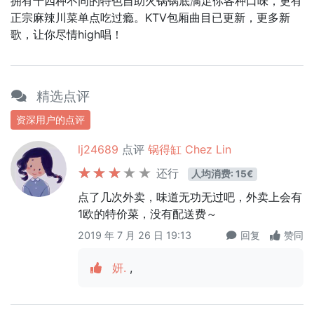
拥有十四种不同的特色自助火锅锅底满足你各种口味，更有
正宗麻辣川菜单点吃过瘾。KTV包厢曲目已更新，更多新
歌，让你尽情high唱！
精选点评
资深用户的点评
lj24689
点评
锅得缸 Chez Lin
还行
人均消费: 15€
点了几次外卖，味道无功无过吧，外卖上会有
1欧的特价菜，没有配送费～
2019 年 7 月 26 日 19:13
回复
赞同
妍.
,