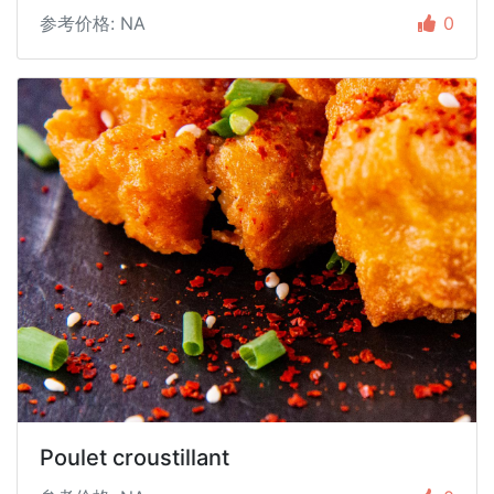
参考价格: NA
0
Poulet croustillant