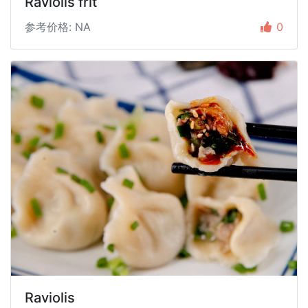
Raviolis frit
参考价格: NA
0
Raviolis