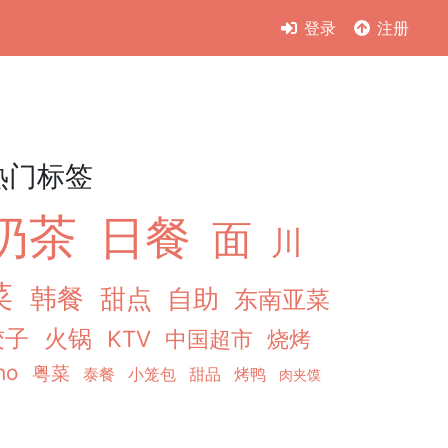
登录
注册
热门标签
奶茶
日餐
面
川
菜
韩餐
甜点
自助
东南亚菜
饺子
火锅
KTV
中国超市
烧烤
ho
粤菜
泰餐
小笼包
甜品
烤鸭
肉夹馍