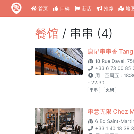
首页
口碑
新店
推荐
地
餐馆
/ 串串 (4)
唐记串串香 Tang
18 Rue Daval, 750
+33 6 73 00 85 
周二至周五：18:30 
- 22:30
串串
火锅
串意无限 Chez M
6 Bd Saint-Martin
+33 1 40 18 38 3