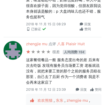
菜，味道都还不错，奶茶也挺好喝，本人不是
很喜欢臊子面，因为觉得很酸，但朋友跟我说
本身就该是酸的：p 大盘鸡味儿也还不错，服
务也挺和气
2018 年 11 月 15 日 08:29
回复
已验证
赞同
zhengjie mu
点评
八喜 Plaisir Huit
很差
人均消费: 15€
这家餐馆餐品一般 服务态度出奇的差 后来有
次去吃饭 发现有服务员当场要工资 老板就说
没有，就把来要工资的那个之前的服务员晾在
那里，自己去了后厨 作为一个消费者 我是不
会再来这家店了
2018 年 11 月 12 日 23:39
回复
赞同
欢欢熊猫
,
东东
,
zhengjie mu
,