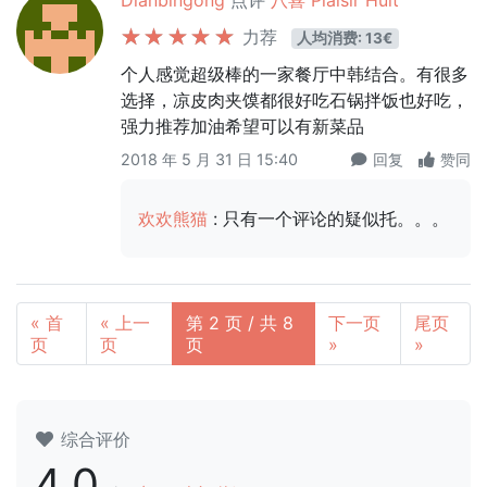
Dianbingong
点评
八喜 Plaisir Huit
力荐
人均消费: 13€
个人感觉超级棒的一家餐厅中韩结合。有很多
选择，凉皮肉夹馍都很好吃石锅拌饭也好吃，
强力推荐加油希望可以有新菜品
2018 年 5 月 31 日 15:40
回复
赞同
欢欢熊猫
: 只有一个评论的疑似托。。。
« 首
« 上一
第 2 页 / 共 8
下一页
尾页
页
页
页
»
»
综合评价
4.0