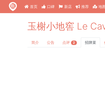
首页
口碑
新店
推荐
地
玉榭小地窖 Le Cavea
简介
公告
点评
招牌菜
2