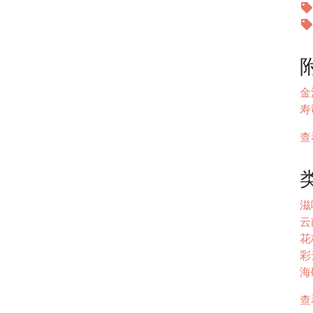
金
寿
查
滋
云
花杞
彩云
海碗
查