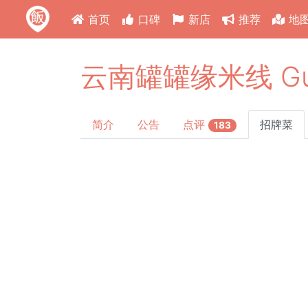
首页
口碑
新店
推荐
地
云南罐罐缘米线 Guan
简介
公告
点评
招牌菜
183