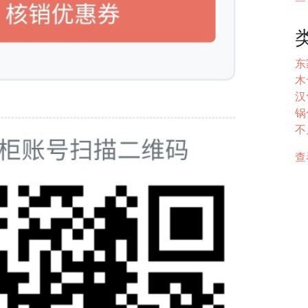
东家
木
汉
锅
不见
查