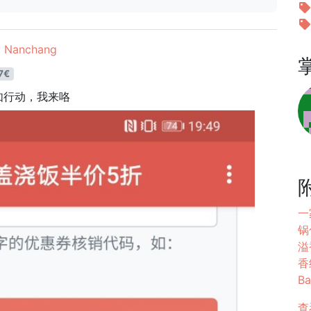
Nanchang
7€
如行动，我来咯
一
锅
溢香
香
B
查