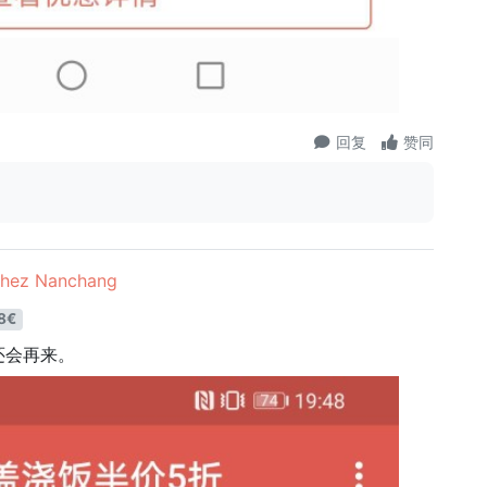
回复
赞同
ez Nanchang
8€
还会再来。