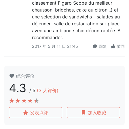
classement Figaro Scope du meilleur
chausson, brioches, cake au citron...) et
une sélection de sandwichs - salades au
déjeuner...salle de restauration sur place
avec une ambiance chic décontractée. À
recommander.
2017 年 5 月 11 日 21:45
回复
赞同
综合评价
4.3
/
5
(
3
人评价)
发表点评
加入收藏