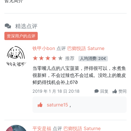
暂无简介
精选点评
资深用户的点评
铁甲小bon
点评
巴鄉悦語 Saturne
推荐
人均消费: 20€
当零嘴儿点的八宝菠菜，拌得很可以，水煮鱼
很新鲜，不会过辣也不会过咸。没吃上的脆皮
鲜奶得找机会补上б?∂
2019 年 1 月 18 日 20:18
回复
赞同
saturne15
,
平安是福
点评
巴鄉悦語 Saturne