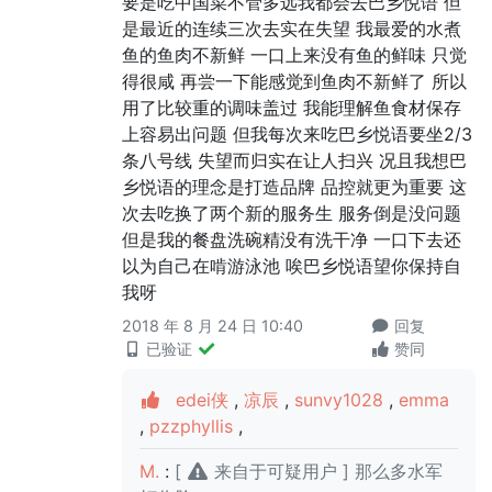
要是吃中国菜不管多远我都会去巴乡悦语 但
是最近的连续三次去实在失望 我最爱的水煮
鱼的鱼肉不新鲜 一口上来没有鱼的鲜味 只觉
得很咸 再尝一下能感觉到鱼肉不新鲜了 所以
用了比较重的调味盖过 我能理解鱼食材保存
上容易出问题 但我每次来吃巴乡悦语要坐2/3
条八号线 失望而归实在让人扫兴 况且我想巴
乡悦语的理念是打造品牌 品控就更为重要 这
次去吃换了两个新的服务生 服务倒是没问题
但是我的餐盘洗碗精没有洗干净 一口下去还
以为自己在啃游泳池 唉巴乡悦语望你保持自
我呀
2018 年 8 月 24 日 10:40
回复
已验证
赞同
edei侠
,
凉辰
,
sunvy1028
,
emma
,
pzzphyllis
,
M.
:
[
来自于可疑用户 ] 那么多水军