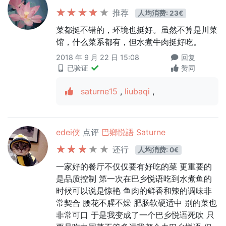
推荐
人均消费: 23€
菜都挺不错的，环境也挺好。虽然不算是川菜
馆，什么菜系都有，但水煮牛肉挺好吃。
2018 年 9 月 22 日 15:08
回复
已验证
赞同
saturne15
,
liubaqi
,
edei侠
点评
巴鄉悦語 Saturne
还行
人均消费: 0€
一家好的餐厅不仅仅要有好吃的菜 更重要的
是品质控制 第一次在巴乡悦语吃到水煮鱼的
时候可以说是惊艳 鱼肉的鲜香和辣的调味非
常契合 腰花不腥不燥 肥肠软硬适中 别的菜也
非常可口 于是我变成了一个巴乡悦语死吹 只